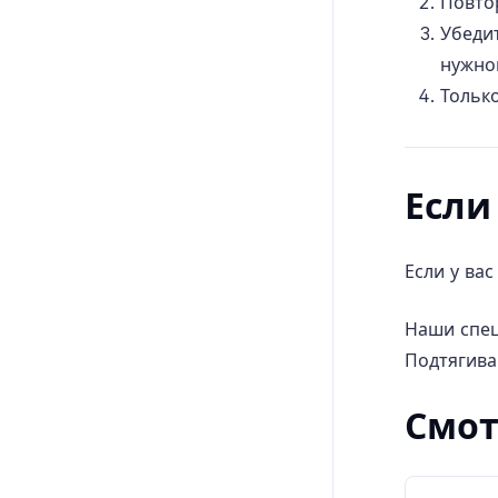
Повто
Убеди
нужно
Тольк
Если
Если у ва
Наши спец
Подтягива
Смот