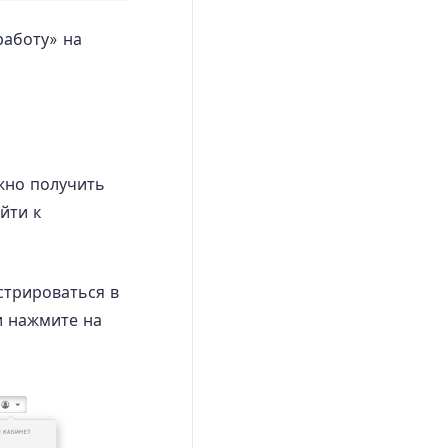
работу» на
жно получить
йти к
стрироваться в
и нажмите на