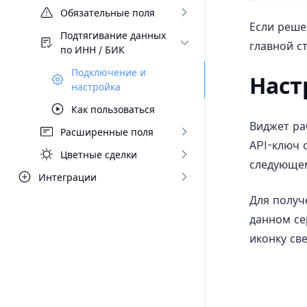
Обязательные поля
Если реше
Подтягивание данных
главной с
по ИНН / БИК
Подключение и
Наст
настройка
Как пользоваться
Виджет ра
Расширенные поля
API-ключ о
Цветные сделки
следующем
Интеграции
Для получ
данном се
иконку св