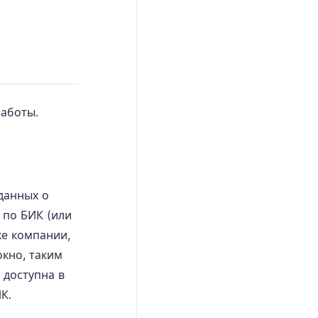
работы.
данных о
 по БИК (или
ке компании,
кно, таким
 доступна в
К.