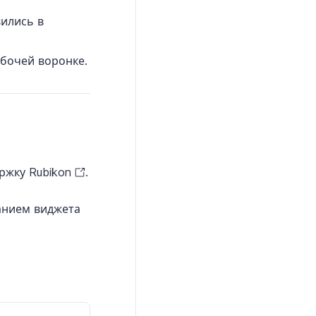
вились в
абочей воронке.
ржку Rubikon
.
анием виджета