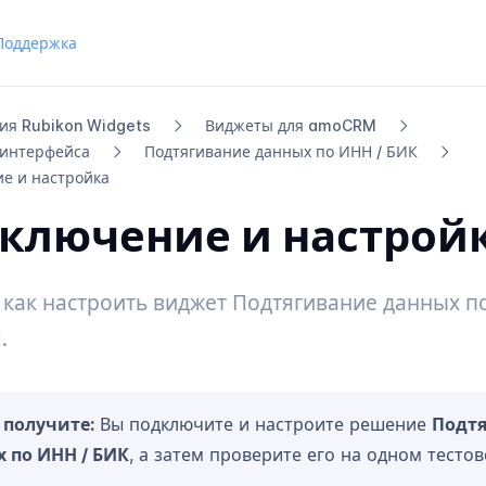
Поддержка
ия Rubikon Widgets
Виджеты для amo​CRM
интерфейса
Подтягивание данных по ИНН / БИК
е и настройка
ключение и настрой
 как настроить виджет Подтягивание данных п
.
 получите:
Вы подключите и настроите решение
Подт
 по ИНН / БИК
, а затем проверите его на одном тесто