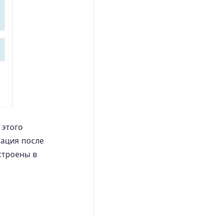
 этого
мация после
строены в