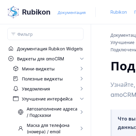
Rubikon
Rubikon
Документация
Документац
Улучшение 
Документация Rubikon Widgets
Подключени
Виджеты для amo​CRM
Под
Мини-​виджеты
Полезные виджеты
Узнайте,
Уведомления
amoCRM
Улучшение интерфейса
Автозаполнение адреса
/ Подсказки
Что вы
Маска для телефона
данных
(номера) / email