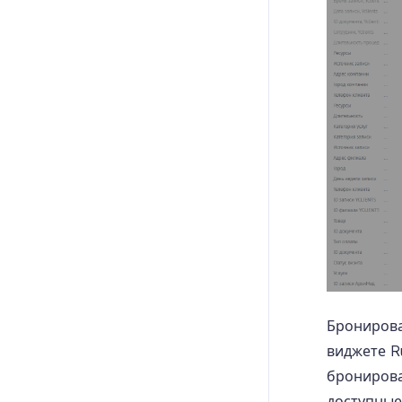
Бронирова
виджете R
бронирова
доступные