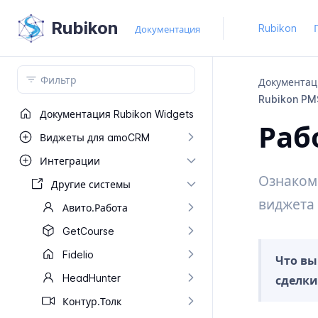
Rubikon
Rubikon
Документация
Документац
Rubikon PM
Документация Rubikon Widgets
Раб
Виджеты для amo​CRM
Интеграции
Ознаком
Другие системы
виджета
Авито.​Работа
Get​Course
Fidelio
Что вы
Head​Hunter
сделки
Контур.​Толк