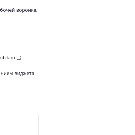
абочей воронке.
ubikon
.
анием виджета