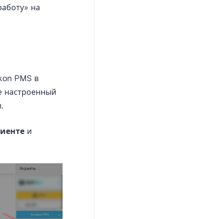
работу» на
ikon PMS в
е настроенный
.
иенте
и