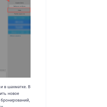
 и в шахматке. В
ить новое
ы бронирований,
е.