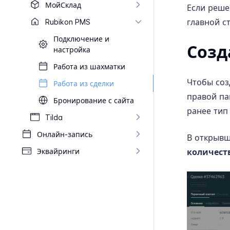
Мой​Склад
Если реше
главной с
Rubikon PMS
Подключение и
Созд
настройка
Работа из шахматки
Чтобы соз
Работа из сделки
правой па
Бронирование с сайта
ранее тип
Tilda
Онлайн-​запись
В открывш
Эквайринги
количеств