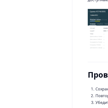
Пров
Сохра
Повто
Убеди