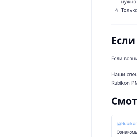
нужно
Тольк
Если
Если возн
Наши спец
Rubikon P
Смот
Rubiko
Ознакомь