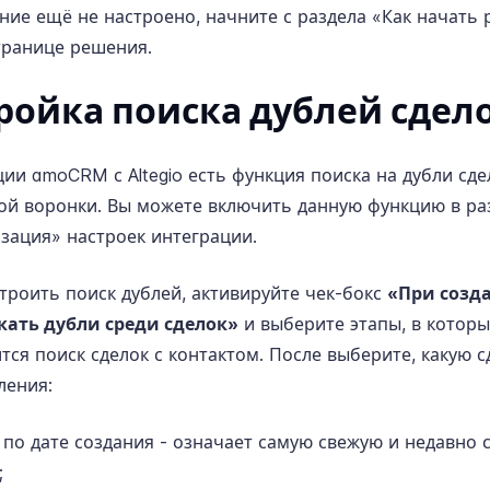
ние ещё не настроено, начните с раздела «Как начать 
транице решения
.
ройка поиска дублей сдел
ции amoCRM с Altegio есть функция поиска на дубли сд
ой воронки. Вы можете включить данную функцию в ра
зация» настроек интеграции.
троить поиск дублей, активируйте чек-бокс
«При созд
скать дубли среди сделок»
и выберите этапы, в которы
тся поиск сделок с контактом. После выберите, какую 
ления:
 по дате создания - означает самую свежую и недавно 
;