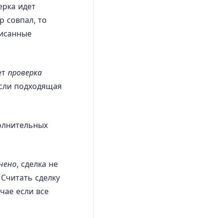
ерка идет
р совпал, то
писанные
ет
проверка
Если подходящая
лнительных
нено
, сделка не
«Считать сделку
чае если все