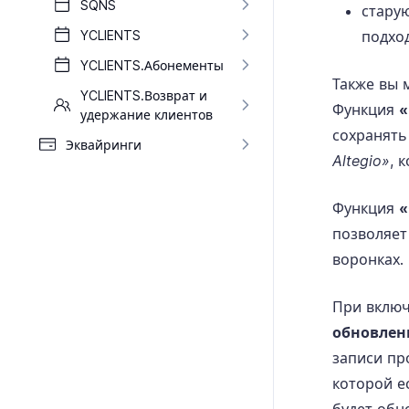
SQNS
старую
YCLIENTS
подхо
YCLIENTS.​Абонементы
Также вы 
YCLIENTS.​Возврат и
Функция
«
удержание клиентов
сохранять
Эквайринги
Altegio»
, 
Функция
«
позволяет
воронках.
При вклю
обновле
записи про
которой е