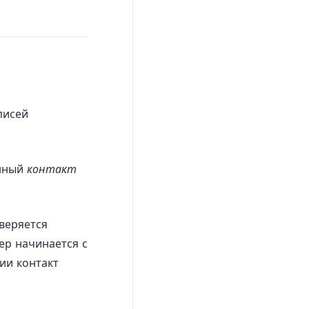
писей
енный
контакт
веряется
ер начинается с
ии контакт