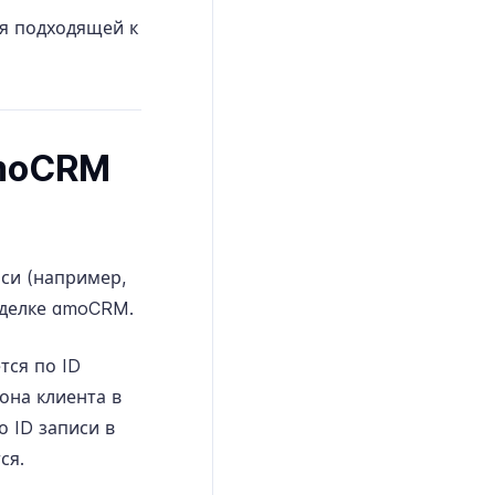
ся подходящей к
amoCRM
иси (например,
 сделке amoCRM.
тся по ID
она клиента в
о ID записи в
ся.