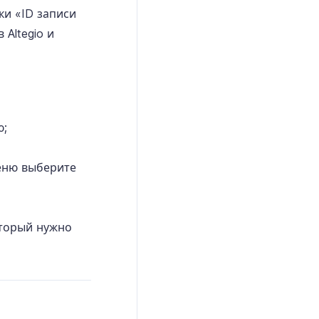
ки «ID записи
 Altegio и
ю;
еню выберите
оторый нужно