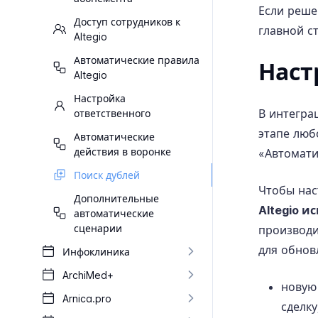
Если реше
Доступ сотрудников к
главной с
Altegio
Автоматические правила
Наст
Altegio
Настройка
В интегра
ответственного
этапе люб
Автоматические
действия в воронке
«Автомати
Поиск дублей
Чтобы нас
Дополнительные
Altegio и
автоматические
сценарии
производи
для обнов
Инфоклиника
Archi​Med+
новую
Arnica.​pro
сделку