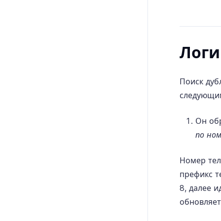
Логи
Поиск дуб
следующи
Он об
по но
Номер тел
префикс т
8, далее 
обновляет