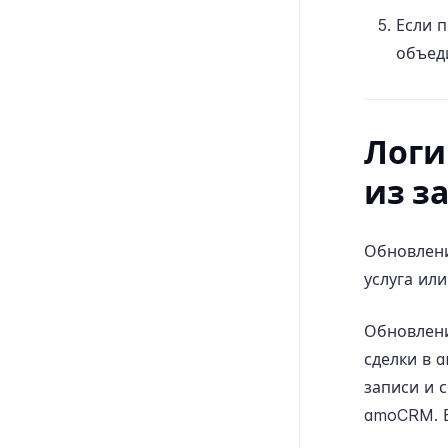
Если 
объед
Логи
из з
Обновлени
услуга ил
Обновлени
сделки в 
записи и 
amoCRM. В