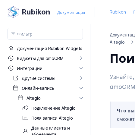
Rubikon
Rubikon
Документация
Документац
Altegio
Документация Rubikon Widgets
Пои
Виджеты для amo​CRM
Интеграции
Узнайте,
Другие системы
amoCRM 
Онлайн-​запись
Altegio
Подключение Altegio
Что вы
Поля записи Altegio
сможет
Данные клиента и
абонемента