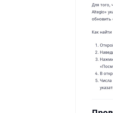
Для того,
Altegio» у
обновить 
Как найти 
Открой
Наведи
Нажми
«Посм
В отк
Числа
указа
Пров