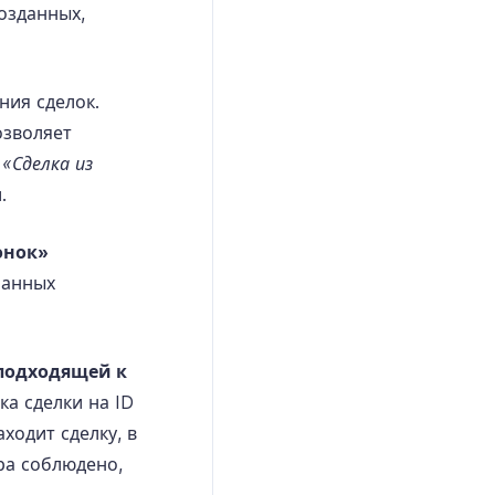
созданных,
ия сделок.
зволяет
а
«Сделка из
.
онок»
ранных
подходящей к
а сделки на ID
ходит сделку, в
ра соблюдено,