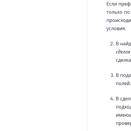
Если преф
только по
происходи
условия.
В най
сделок
сделка
В под
полей.
В сде
подхо
имеющ
провер