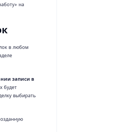
работу» на
ок
елок в любом
зделе
ании записи в
х будет
сделку выбирать
созданную